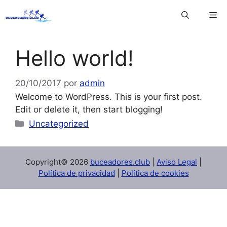
Saltar
Me
al
contenido
Hello world!
20/10/2017
por
admin
Welcome to WordPress. This is your first post.
Edit or delete it, then start blogging!
Categorías
Uncategorized
Copyright© 2026
buceadores.club
|
Aviso Legal
|
Política de privacidad
|
Política de cookies